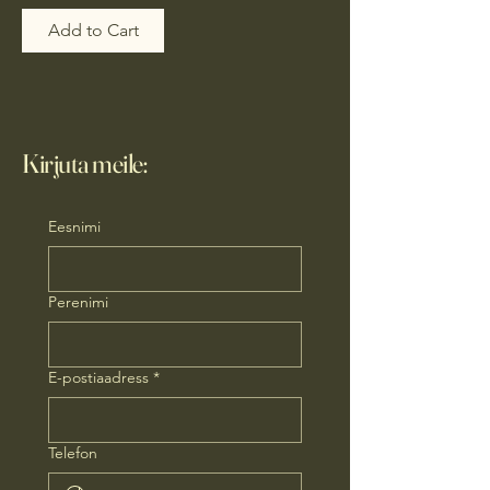
Add to Cart
Kirjuta meile:
Eesnimi
Perenimi
E-postiaadress
*
Telefon