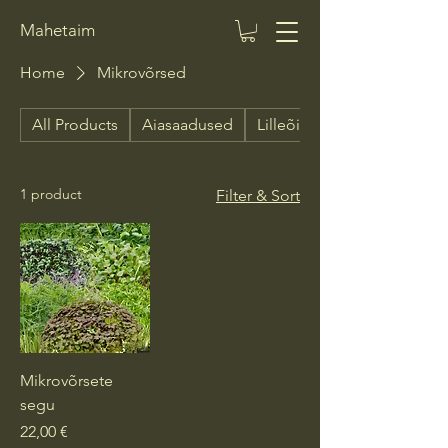
Mahetaim
Home
Mikrovõrsed
All Products
Aiasaadused
Lilleõied
1 product
Filter & Sort
Mikrovõrsete
segu
Price
22,00 €